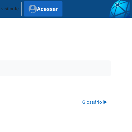
Acessar
visitante
Glossário ▶︎