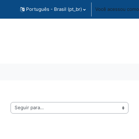
Português - Brasil ‎(pt_br)‎
Você acessou como 
guir para...