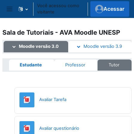
Ir para o conteúdo principal
Você acessou como
Acessar
visitante
Painel lateral
Sala de Tutoriais - AVA Moodle UNESP
Programação
Moodle versão 3.0
Moodle versão 3.9
Estudante
Professor
Tutor
URL
Avaliar Tarefa
URL
Avaliar questionário