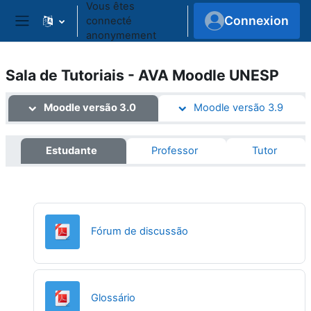
Vous êtes
Passer au contenu principal
Connexion
connecté
Panneau latéral
anonymement
Sala de Tutoriais - AVA Moodle UNESP
Aperçu des sections
Moodle versão 3.0
Moodle versão 3.9
Estudante
Professor
Tutor
URL
Fórum de discussão
URL
Glossário