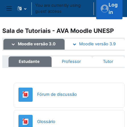
Skip to main content
Log
You are currently using
guest access
in
Side panel
Sala de Tutoriais - AVA Moodle UNESP
Topic outline
Moodle versão 3.0
Moodle versão 3.9
Estudante
Professor
Tutor
URL
Fórum de discussão
URL
Glossário